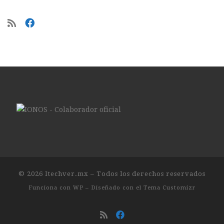
© 2026
Itechver.mx
– Todos los derechos reservados
Funciona con
WP
– Diseñado con el
Tema Customizr