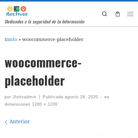
Saltar al contenido
Search
Me
Dedicados a la seguridad de tu Información
Inicio
»
woocommerce-placeholder
woocommerce-
placeholder
por
Jloitvadmin
|
Publicada
agosto 28, 2020
-
en
dimensiones
1200 × 1200
Navegación de imágenes
Anterior