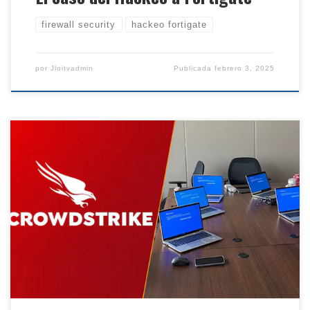
firewall security
hackeo fortigate
por
Jloitvadmin
Publicada
febrero 3, 2025
El día viernes 19 de julio, amanecimos con la noticia
de que miles de equipos de cómputo con Windows
en Oceanía y Europa principalmente habían
quedado inutilizados, debido a una falla en la última
actualización automática de Crowdstrike. Si bien la
noticia tuvo gran resonancia dado el impacto que se
[…]