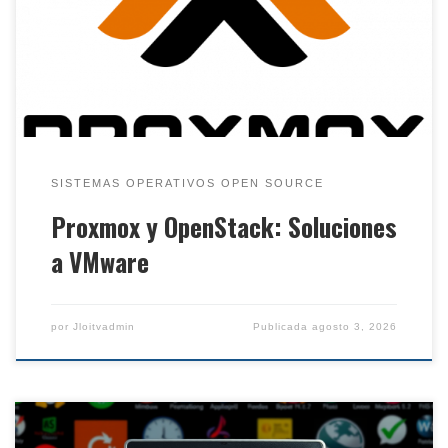
evaluar las alternativas a esta tecnología de
virtualización; sobre todo, para el caso de empresas
que ya han venido utilizando VMware por […]
SISTEMAS OPERATIVOS OPEN SOURCE
Proxmox y OpenStack: Soluciones
a VMware
por
Jloitvadmin
Publicada
agosto 3, 2026