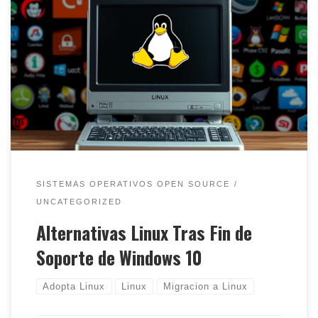
Parte 1: Equipos antiguos con recursos limitados: A
partir de la finalización de soporte de actualizaciones
gratuitas para windows 10, como una estrategia del
fabricante para obligar a los usuarios a adoptar un
Windows11 muy controversial y con continuos fallos,
este artículo no pretende ser una definición rígida
sobre cual […]
SISTEMAS OPERATIVOS OPEN SOURCE
UNCATEGORIZED
Alternativas Linux Tras Fin de
Soporte de Windows 10
Adopta Linux
Linux
Migracion a Linux