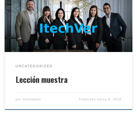
seguro de la información en tu empresa. Nos
interesa tu opinión. Muchas Gracias
itechver.mxhttps://player.vimeo.com/video/289615624
?
fbclid=IwAR1H3bw1zmV48y7RT6K5hxXaieK1dWlNib-
YRtrxjmSulz04trgJKKvrjr4
UNCATEGORIZED
Lección muestra
por
Jloitvadmin
Publicada
marzo 8, 2019