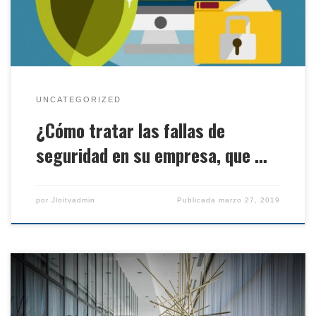
humanos hasta descuidos técnicos y debilidades en
los procesos de negocios, hay muchas […]
UNCATEGORIZED
¿Cómo tratar las fallas de
seguridad en su empresa, que …
por
Jloitvadmin
Publicada
marzo 27, 2019
En itechver.mx te obsequiamos la vista previa de
una de nuestras lecciones del curso de Manejo