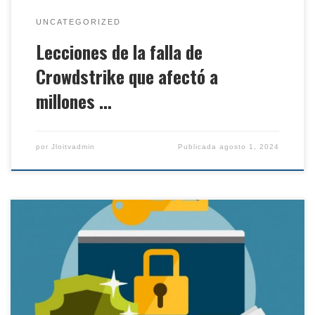
UNCATEGORIZED
Lecciones de la falla de
Crowdstrike que afectó a
millones …
por
Jloitvadmin
Publicada
agosto 1, 2024
Por Kevin Beaver (Principle Logic, LLC –
SearchSecurity) Traducido por Itechver. La seguridad
del usuario final implica proteger a dichos usuarios
de sus propios errores u omisiones al utilizar los
sistemas de cómputo de la empresa. Desde errores