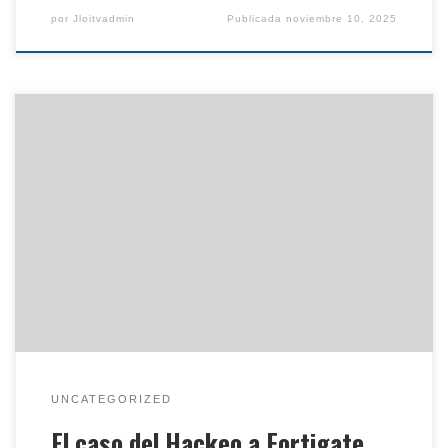
por
Jloitvadmin
Publicada
noviembre 10, 2025
De acuerdo al sitio especializado techtarget, el
martes 14 de enero de 2025, un grupo de hackers
que se auto nombra como «Belsen Group», declaró
ser la fuente de la publicación en la «dark web» de
una lista de direcciones IP, Configuraciones y
contraseñas de 15,000 dispositivos Firewall Fortinet.
Los […]
UNCATEGORIZED
El caso del Hackeo a Fortigate