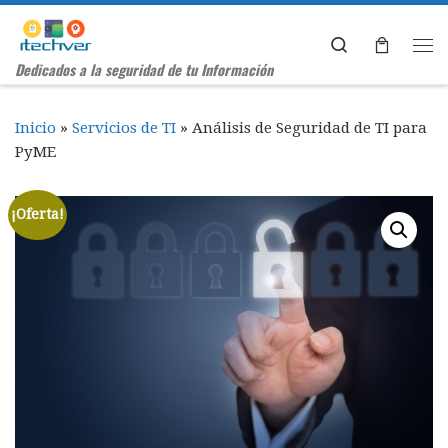
Saltar al contenido
Search
Me
Dedicados a la seguridad de tu Información
Inicio
»
Servicios de TI
»
Análisis de Seguridad de TI para
PyME
¡Oferta!