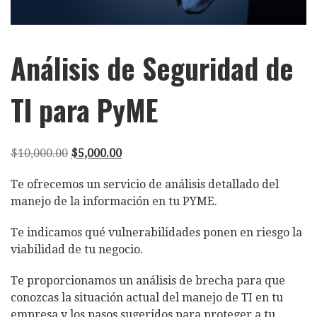
Análisis de Seguridad de
TI para PyME
El precio original era: $10,000.00.
El precio actual es: $5,000.00.
$
10,000.00
$
5,000.00
Te ofrecemos un servicio de análisis detallado del
manejo de la información en tu PYME.
Te indicamos qué vulnerabilidades ponen en riesgo la
viabilidad de tu negocio.
Te proporcionamos un análisis de brecha para que
conozcas la situación actual del manejo de TI en tu
empresa y los pasos sugeridos para proteger a tu